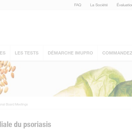
FAQ
La Société
Évaluati
ES
LES TESTS
DÉMARCHE IMUPRO
COMMANDEZ 
ional Board Meetings
iale du psoriasis