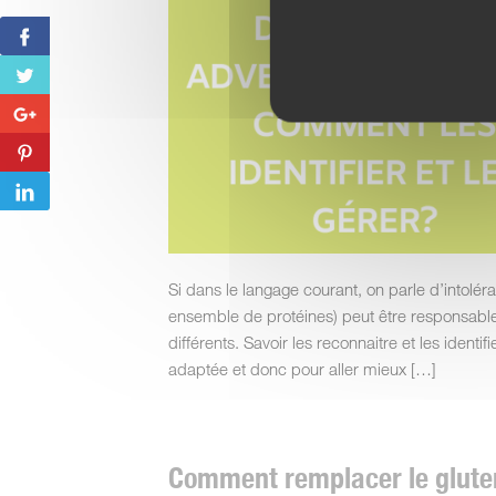
Si dans le langage courant, on parle d’intolér
ensemble de protéines) peut être responsabl
différents. Savoir les reconnaitre et les ident
adaptée et donc pour aller mieux […]
Comment remplacer le glute