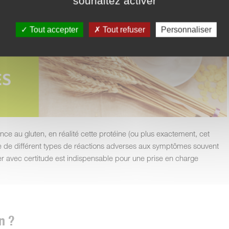
souhaitez activer
Tout accepter
Tout refuser
Personnaliser
ance au gluten, en réalité cette protéine (ou plus exactement, cet
e de différent types de réactions adverses aux symptômes souvent
ifier avec certitude est indispensable pour une prise en charge
n ?