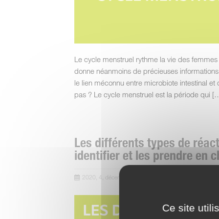
Le cycle menstruel rythme la vie des femmes 
donne néanmoins de précieuses informations s
le lien méconnu entre microbiote intestinal et
pas ? Le cycle menstruel est la période qui [
Les différents types de réac
identifier et les prendre en 
2020, 4, décembre
Ce site util