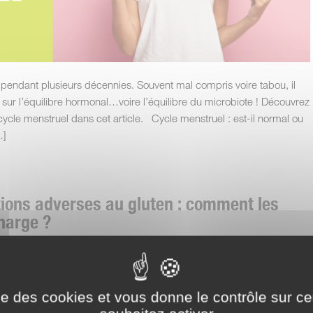
pendant plusieurs décennies. Souvent mal compris voire tabou, il
ur l’équilibre hormonal…voire l’équilibre du microbiote ! Découvrez
 cycle menstruel dans cet article. Cycle menstruel : est-il normal ou
…]
tions adverses au gluten : comment les
charge ?
ise des cookies et vous donne le contrôle sur 