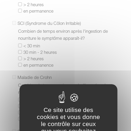
> 2 heures
en permanence
SCI (Syndrome du Côlon Irritable)
Combien de temps environ après l'ingestion de
nourriture le symptôme apparaît-il?
< 30 min
30 min - 2 heures
> 2 heures
en permanence
Maladie de Crohn
Combien de temps environ après l'ingestion de
nourriture le symptôme apparaît-il?
< 30 min
30 min - 2 heures
Ce site utilise des
> 2 heures
cookies et vous donne
en permanence
le contrôle sur ceux
que vous souhaitez