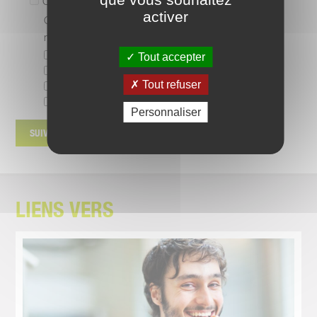
Constipation
activer
Combien de temps environ après l'ingestion de
nourriture le symptôme apparaît-il?
< 30 min
Tout accepter
30 min - 2 heures
Tout refuser
> 2 heures
en permanence
Personnaliser
LIENS VERS