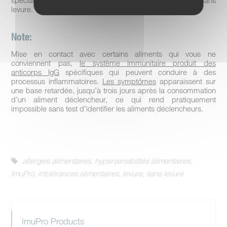
spécialisées et des magasins bio proposent du pain sans
levure.
Note:
Mise en contact avec certains aliments qui vous ne
conviennent pas,
le système immunitaire produit des
anticorps IgG
spécifiques qui peuvent conduire à des
processus inflammatoires.
Les symptômes
apparaissent sur
une base retardée, jusqu’à trois jours après la consommation
d’un aliment déclencheur, ce qui rend pratiquement
impossible sans test d’identifier les aliments déclencheurs.
allergies alimentaires
,
hypersensibilités alimentaires
,
ImuPro
,
intolérances alimentaires
,
levure
,
sans levure
ImuPro Products