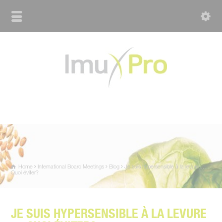
Home
International Board Meetings
Blog
Je suis hypersensible à la levure …
Quoi éviter?
JE SUIS HYPERSENSIBLE À LA LEVURE