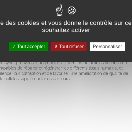
ne inflammation chronique qui sont à la source du vieillissement
sénescentes (cellules zombies), dysfonctionnement des
stress, mais aussi d’une multitude de maladies inflammatoires
ise des cookies et vous donne le contrôle sur 
s de comportement, fatigue chronique, douleurs articulaires,
souhaitez activer
immunes qui sont maintenues par l’inflammation chronique.
ans de nombreuses études cliniques.
Tout accepter
Tout refuser
Personnaliser
tes ayant prouvées d’augmenter la libération de cellules souches de
apables de réparer et régénérer les différents tissus humains, et
ovalence, la cicatrisation et de favoriser une amélioration de qualité de
de cellules supplémentaires par jours.