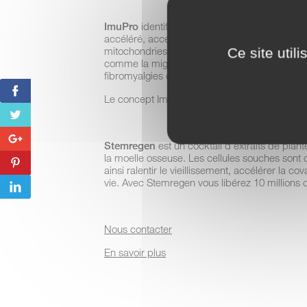
ImuPro
identifie les aliments qui induisent u
accéléré, accélération de formation cellules 
mitochondries, perte de résilience envers le 
Ce site util
comme la migraine, le côlon irritable, trouble
fibromyalgies et beaucoup de maladies auto-
Le concept ImuPro a montré son efficacité d
Stemregen
est un cocktail d’extraits de plan
la moelle osseuse. Les cellules souches sont c
ainsi ralentir le vieillissement, accélérer la c
vie. Avec Stemregen vous libérez 10 millions 
Nous contacter
En savoir plus