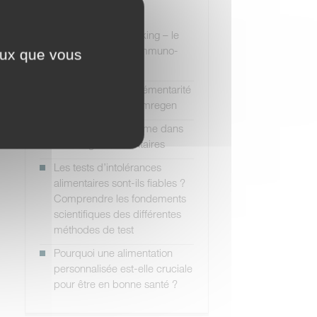
Articles récents
Webinaire : Biohacking – le
rôle pertinent de l’immuno-
ceux que vous
nutrition
Biohacking : complémentarité
entre ImuPro et Stemregen
Le rôle du microbiome dans
les allergies alimentaires
Les tests d’intolérances
alimentaires sont-ils fiables ?
Comprendre les fondements
scientifiques des différentes
méthodes de test
Pourquoi une alimentation
personnalisée est-elle cruciale
pour être en bonne santé ?