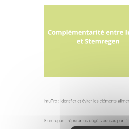
ImuPro : identifier et éviter les éléments ali
Stemregen : réparer les dégâts causés par l’