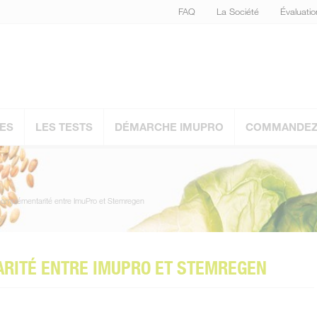
FAQ
La Société
Évaluati
ES
LES TESTS
DÉMARCHE IMUPRO
COMMANDEZ 
complémentarité entre ImuPro et Stemregen
ARITÉ ENTRE IMUPRO ET STEMREGEN