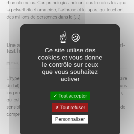
rhumatismales. Ces pathologies incluent des troubles tels que
la polyarthrite rhumatoïde, l’arthrose et le lupus, qui touchent
des millions de personnes dans le […]
Une alimentation sans caséine : les astuces post-
Ce site utilise des
test ImuPro !
cookies et vous donne
2024, 5, mars
le contrôle sur ceux
que vous souhaitez
L’hypersensibilité alimentaire à la caséine (protéine alimentaire
activer
du lait) est une réaction spécifique à la protéine présente dans
les produits laitiers. Contrairement à l’intolérance au lactose,
Tout accepter
qui est une incapacité à digérer le sucre du lait, cette
sensibilité concerne directement la caséine. Il est essentiel de
Tout refuser
comprendre que le test ImuPro ne vise pas à […]
Personnaliser