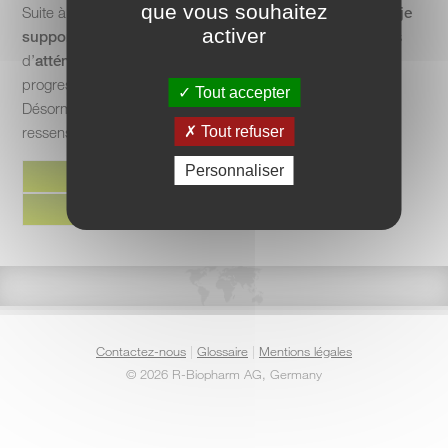
que vous souhaitez
Suite à un test ImuPro, j’ai pu
identifier les éléments que je
activer
supportais mal
, les éliminer de mon alimentation le temps
d’
atténuer mes inflammations
, puis les réintégrer
progressivement.
Tout accepter
Désormais je peux manger presque comme avant, et si je
ressens une gêne, je sais quoi faire pour y remédier.
Tout refuser
Personnaliser
Contactez-nous
|
Glossaire
|
Mentions légales
©
2026 R-Biopharm AG, Germany