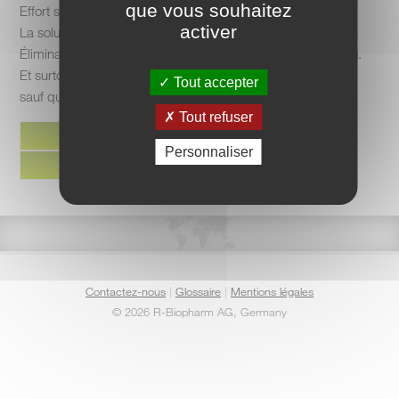
que vous souhaitez
Effort sportif, pas de résultat !
activer
La solution , un test ImuPro
Élimination du gluten, et depuis j’ai gentiment reperdu 3 kg.
Et surtout
plus de sentiment d’inconfort après les repas
Tout accepter
sauf quand je fais des écarts mais là je sais pourquoi…
Tout refuser
Personnaliser
Contactez-nous
|
Glossaire
|
Mentions légales
©
2026 R-Biopharm AG, Germany