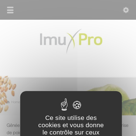
Home
Vos témoignages
Gastrointestinal Complaints
Camille Malle
Ce site utilise des
cookies et vous donne
Gênée par des
ballonnements
et depuis peu une petite prise
le contrôle sur ceux
de poids désagréable localisée sur l’abdomen.