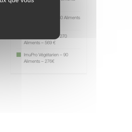
276 €
ImuPro Base ⁺ – 180 Aliments
– 445 €
ImuPro Complet – 270
Aliments – 569 €
ImuPro Végétarien – 90
Aliments – 276€