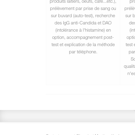
produits laitiers, oeufs, café...etc.),
pro
prélèvement par prise de sang ou
prélè
sur buvard (auto-test), recherche
sur b
des IgG anti-Candida et DAO
de
(intolérance à l'histamine) en
(i
option, accompagnement post-
opt
test et explication de la méthode
test
par téléphone.
par
Sc
quali
n'es