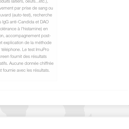
duits laitiers, oeufs...etc.),
vement par prise de sang ou
uvard (auto-test), recherche
s IgG anti-Candida et DAO
ntolérance à l'histamine) en
ion, accompagnement post-
 et explication de la méthode
 téléphone. Le test ImuPro
reen fournit des résultats
tatifs. Aucune donnée chiffrée
t fournie avec les résultats.