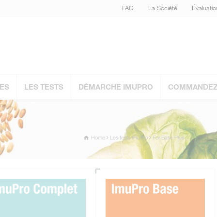
FAQ
La Société
Évaluati
ES
LES TESTS
DÉMARCHE IMUPRO
COMMANDEZ 
Home
Les tests ImuPro
For Base Plus