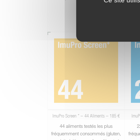
(int
opti
des a
ImuPro Screen ⁺ – 44 Aliments – 185 €
ImuP
44 aliments testés les plus
2
fréquemment consommés (gluten,
fréqu