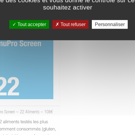
olérance à l'histamine) est en
souhaitez activer
on. Vous trouverez un aperçu
llergènes testés ci-dessous.
Tout accepter
Tout refuser
Personnaliser
ro Screen – 22 Aliments – 108€
2 aliments testés les plus
emment consommés (gluten,