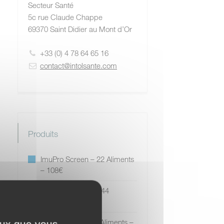
Secteur Santé
5c rue Claude Chappe
69370 Saint Didier au Mont d’Or
+33 (0) 4 78 64 65 16
contact@intolsante.com
Produits
ImuPro Screen – 22 Aliments
– 108€
ImuPro Screen ⁺ – 44
Aliments – 185 €
ImuPro Base – 90 Aliments –
ceux que vous