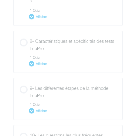
?
1 Quiz
Afficher
Contenu de la Leçon
8- Caractéristiques et spécificités des tests
ImuPro
1 Quiz
Quiz vidéo n°7
Afficher
Contenu de la Leçon
9- Les différentes étapes de la méthode
ImuPro
1 Quiz
Quiz vidéo n°8
Afficher
Contenu de la Leçon
10- Les questions les plus fréquentes