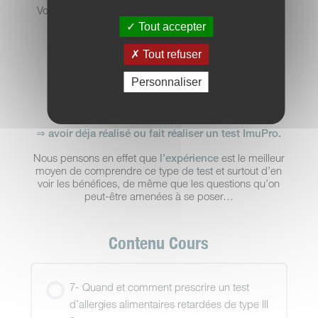
Vous aurez également les réponses aux
questions les
plus fréquemment posées
par les patients.
Tout accepter
Tout refuser
Merci de noter que
ce deuxième module n’est
Personnaliser
accessible que sous deux conditions
:
⇒ avoir réalisé et validé le Module I
⇒ avoir déja réalisé ou fait réaliser un test ImuPro.
Nous pensons en effet que
l’expérience
est le meilleur
moyen de comprendre ce type de test et surtout d’en
voir les bénéfices, de même que les questions qu’on
peut-être amenées à se poser…
Contenu Cours
7- Quand et comment prescrire un test
d’allergies alimentaires retardées de type III